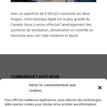
Avec sa superficie de 8 000 pi2 construite sur deux
étages, cette boutique Apple est la plus grande du
Canada. Nous y avons effectué l’aménagement des
systèmes de ventilation, climatisation et contrôle en
harmonie avec son style moderne et épuré.
COMMUNIQUEZ AVEC NOUS
1289, boul. Dagenais Ouest
Gérer le consentement aux
Laval (Québec) H7L 5Z9
cookies
Téléphone
: 450 625-2627
Pour offrir les meilleures expériences, nous utilisons des technologies
telles que les cookies pour stocker et/ou accéder aux informations